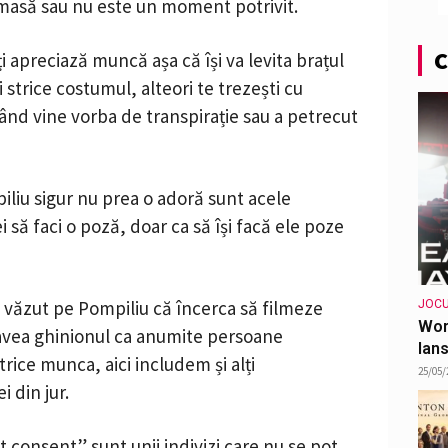
 masă sau nu este un moment potrivit.
C
i apreciază muncă așa că își va levita brațul
 strice costumul, alteori te trezești cu
nd vine vorba de transpirație sau a petrecut
liu sigur nu prea o adoră sunt acele
 să faci o poză, doar ca să își facă ele poze
m văzut pe Pompiliu că încerca să filmeze
JOCU
Wor
 avea ghinionul ca anumite persoane
lans
strice munca, aici includem și alți
25/05/
 din jur.
 consent” sunt unii indivizi care nu se pot