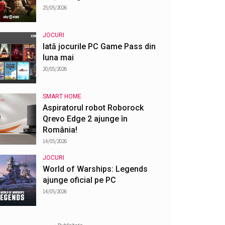
25/05/2026
JOCURI
Iată jocurile PC Game Pass din
luna mai
20/05/2026
SMART HOME
Aspiratorul robot Roborock
Qrevo Edge 2 ajunge în
România!
14/05/2026
JOCURI
World of Warships: Legends
ajunge oficial pe PC
14/05/2026