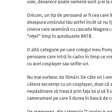
voie, deoarece poate oamenii sunt și ei la
Oricum, un tip de persoană ar fi cea care îț
deaspura umărului tău astfel încât să nu îți
cineva care seamănă cu cascada Niagara câ
“nițel” timp în autobuzele RATB.
O altă categorie pe care colegul meu Pompi
persoane care intră în cadru în timp ce vrei
cu acel cosplayer sau selfie-uri.
Nu mai vorbesc de filmări. De câte ori l-a
câteva secvențe cu un cosplayer, doar că
nepăsătoare să treacă prin fața lui și să îi 
cameramani pe care îi durea în bască de cei
De asemenea, din categoria “Cosplay is not