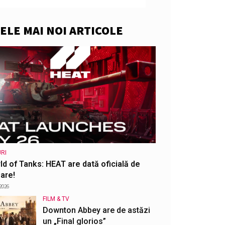
ELE MAI NOI ARTICOLE
RI
ld of Tanks: HEAT are dată oficială de
are!
2026
FILM & TV
Downton Abbey are de astăzi
un „Final glorios”