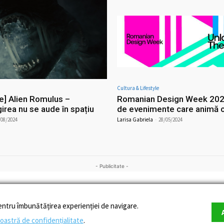
Cultura & Lifestyle
e] Alien Romulus –
Romanian Design Week 202
rea nu se aude în spațiu
de evenimente care animă c
/08/2024
Larisa Gabriela
-
28/05/2024
- Publicitate -
entru îmbunătățirea experienției de navigare.
noastră de confidențialitate
.