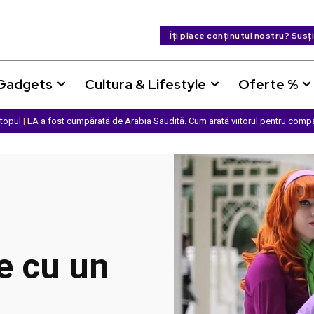
Îți place conținutul nostru? Susț
 Gadgets
Cultura & Lifestyle
Oferte %
ptopul
|
EA a fost cumpărată de Arabia Saudită. Cum arată viitorul pentru comp
e cu un