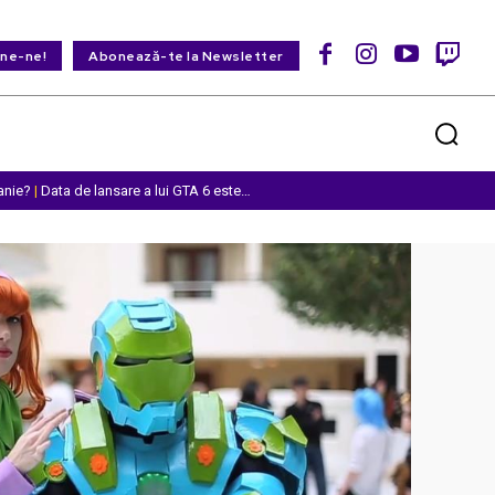
ine-ne!
Abonează-te la Newsletter
anie?
|
Data de lansare a lui GTA 6 este…