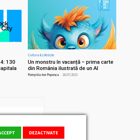
Cultura & Lifestyle
4: 130
Un monstru în vacanță – prima carte
apitala
din România ilustrată de un AI
Pompiliu-Ion Popescu
-
26/07/2023
ACCEPT
DEZACTIVATE