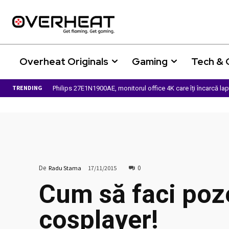
Overheat Originals
Gaming
Tech &
TRENDING
Philips 27E1N1900AE, monitorul office 4K care îți încarcă la
De
0
Radu Stama
17/11/2015
Cum să faci poz
cosplayer!