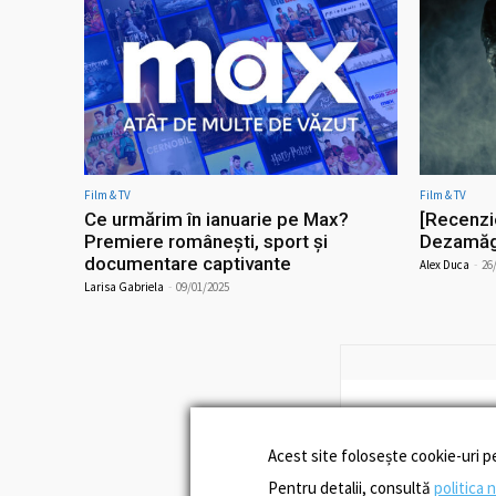
Film & TV
Film & TV
Ce urmărim în ianuarie pe Max?
[Recenzi
Premiere românești, sport și
Dezamăgi
documentare captivante
Alex Duca
-
26
Larisa Gabriela
-
09/01/2025
Acest site folosește cookie-uri p
Pentru detalii, consultă
politica 