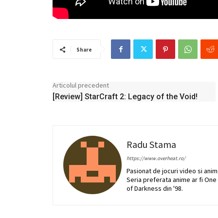
Share
Articolul precedent
[Review] StarCraft 2: Legacy of the Void!
Radu Stama
https://www.overheat.ro/
Pasionat de jocuri video si anim
Seria preferata anime ar fi One P
of Darkness din '98.