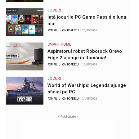
JOCURI
Iată jocurile PC Game Pass din luna
mai
POMPILIU-ION POPESCU
-
20/05/2026
SMART HOME
Aspiratorul robot Roborock Qrevo
Edge 2 ajunge în România!
POMPILIU-ION POPESCU
-
14/05/2026
JOCURI
World of Warships: Legends ajunge
oficial pe PC
POMPILIU-ION POPESCU
-
14/05/2026
- Publicitate -