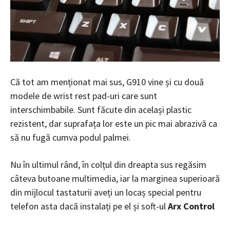
Că tot am menționat mai sus, G910 vine și cu două
modele de wrist rest pad-uri care sunt
interschimbabile. Sunt făcute din același plastic
rezistent, dar suprafața lor este un pic mai abrazivă ca
să nu fugă cumva podul palmei.
Nu în ultimul rând, în colțul din dreapta sus regăsim
câteva butoane multimedia, iar la marginea superioară
din mijlocul tastaturii aveți un locaș special pentru
telefon asta dacă instalați pe el și soft-ul
Arx Control