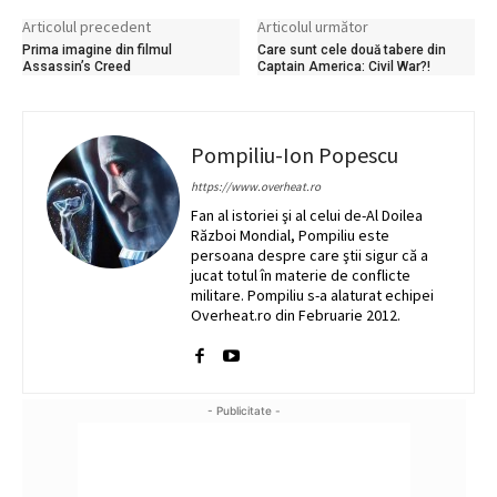
Articolul precedent
Articolul următor
Prima imagine din filmul
Care sunt cele două tabere din
Assassin’s Creed
Captain America: Civil War?!
Pompiliu-Ion Popescu
https://www.overheat.ro
Fan al istoriei şi al celui de-Al Doilea
Război Mondial, Pompiliu este
persoana despre care ştii sigur că a
jucat totul în materie de conflicte
militare. Pompiliu s-a alaturat echipei
Overheat.ro din Februarie 2012.
- Publicitate -