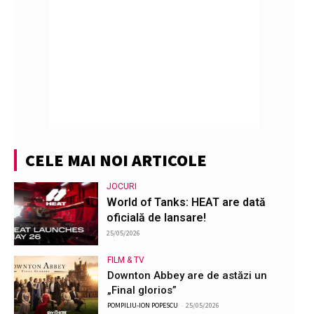
CELE MAI NOI ARTICOLE
JOCURI
World of Tanks: HEAT are dată
oficială de lansare!
25/05/2026
FILM & TV
Downton Abbey are de astăzi un
„Final glorios”
POMPILIU-ION POPESCU
-
25/05/2026