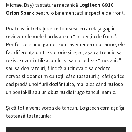
Michael Bay) tastatura mecanică
Logitech G910
Orion Spark
pentru o binemeritată inspecție de front.
Poate vă întrebați de ce folosesc eu același gag în
review-urile mele hardware cu “inspecția de front”.
Perifericele unui gamer sunt asemenea unor arme, ele
fac diferența dintre victorie și eșec, așa că trebuie să
reziste uzurii utilizatorului și să nu cedeze “mecanic”
sau să dea rateuri, fiindcă altcineva o să cedeze
nervos și doar știm cu toții câte tastaturi și câți șoricei
cad pradă unei furii dezlănțuite, mai ales când nu iese
un pentakill sau un obuz nu distruge tancul inamic.
Și că tot a venit vorba de tancuri, Logitech cam așa își
testează tastaturile: