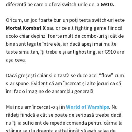
diferență pe care o oferă switch-urile de la
G910.
Oricum, un joc foarte bun un poți testa switch-uri este
Mortal Kombat X
sau orice alt fighting game fiindcă
acolo chiar depinzi foarte mult de combo-uri și cât de
bine sunt legate între ele, iar dacă apeși mai multe
taste simultan, îți trebuie și antighosting, iar G910 are
așa ceva.
Dacă greșești chiar și o tastă se duce acel “flow” cum
s-ar spune. Evident că am încercat și alte jocuri ca să
îmi fac o imagine de ansamblu generală.
Mai nou am încercat-o și în
World of Warships
. Nu
râdeți fiindcă e cât se poate de serioasă treaba dacă
nu îți ia suficient de repede comanda pentru cârma la
stânga sau la dreapta astfel încât să eviți salva de