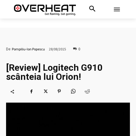
0
De
Pompiliu-Ion Popescu
28/08/2015
[Review] Logitech G910
scânteia lui Orion!