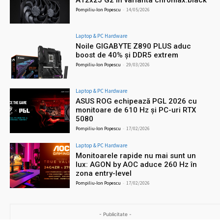
A12x25 G2 în varianta chromax.black
Pompiliu-Ion Popescu
-
14/05/2026
Laptop & PC Hardware
Noile GIGABYTE Z890 PLUS aduc
boost de 40% și DDR5 extrem
Pompiliu-Ion Popescu
-
29/03/2026
Laptop & PC Hardware
ASUS ROG echipează PGL 2026 cu
monitoare de 610 Hz și PC-uri RTX
5080
Pompiliu-Ion Popescu
-
17/02/2026
Laptop & PC Hardware
Monitoarele rapide nu mai sunt un
lux: AGON by AOC aduce 260 Hz în
zona entry-level
Pompiliu-Ion Popescu
-
17/02/2026
- Publicitate -