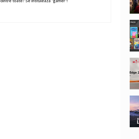
 dintre toate? Se intitulează "gamer"!