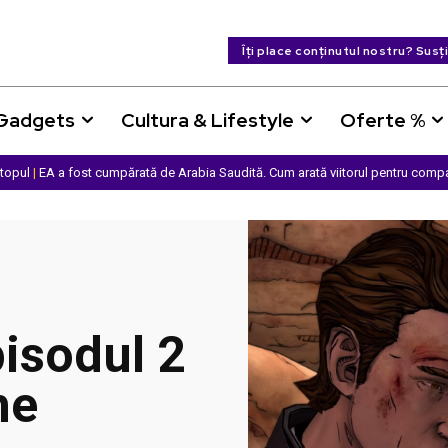
Îți place conținutul nostru? Susț
 Gadgets
Cultura & Lifestyle
Oferte %
ptopul
|
EA a fost cumpărată de Arabia Saudită. Cum arată viitorul pentru comp
pisodul 2
he