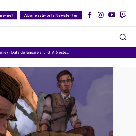
ine-ne!
Abonează-te la Newsletter
anie?
|
Data de lansare a lui GTA 6 este…