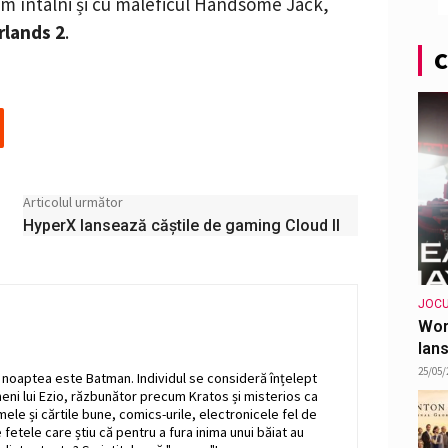
vom întâlni și cu maleficul Handsome Jack,
rlands 2
.
C
Articolul următor
HyperX lansează căștile de gaming Cloud II
JOCU
Wor
lans
25/05/
r noaptea este Batman. Individul se consideră înțelept
i lui Ezio, răzbunător precum Kratos și misterios ca
ilmele și cărtile bune, comics-urile, electronicele fel de
e fetele care știu că pentru a fura inima unui băiat au