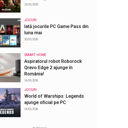
25/05/2026
JOCURI
Iată jocurile PC Game Pass din
luna mai
20/05/2026
SMART HOME
Aspiratorul robot Roborock
Qrevo Edge 2 ajunge în
România!
14/05/2026
JOCURI
World of Warships: Legends
ajunge oficial pe PC
14/05/2026