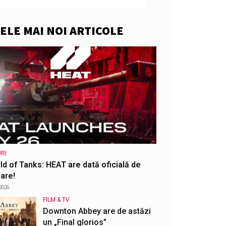
ELE MAI NOI ARTICOLE
RI
ld of Tanks: HEAT are dată oficială de
are!
2026
FILM & TV
Downton Abbey are de astăzi
un „Final glorios”