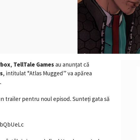
rbox
,
TellTale Games
au anunțat că
ds
, intitulat “Atlas Mugged” va apărea
.
un trailer pentru noul episod. Sunteți gata să
GbQbUeLc