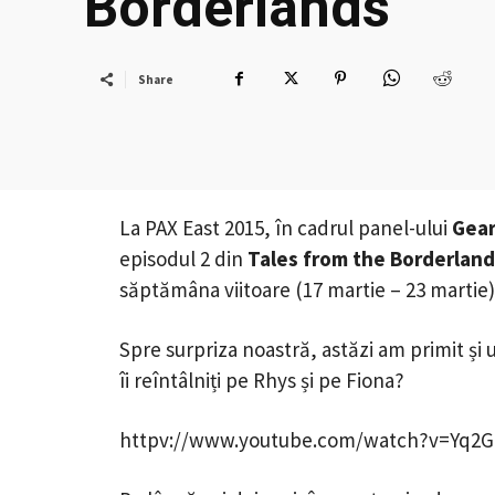
Borderlands
Share
La PAX East 2015, în cadrul panel-ului
Gea
episodul 2 din
Tales from the Borderlan
săptămâna viitoare (17 martie – 23 martie)
Spre surpriza noastră, astăzi am primit și 
îi reîntâlniți pe Rhys și pe Fiona?
httpv://www.youtube.com/watch?v=Yq2