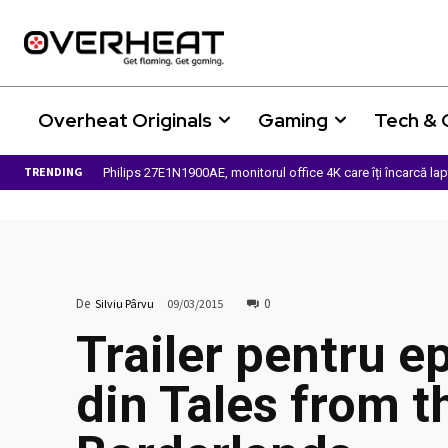
Overheat Originals
Gaming
Tech &
TRENDING
Philips 27E1N1900AE, monitorul office 4K care îți încarcă la
De
0
Silviu Pârvu
09/03/2015
Trailer pentru e
din Tales from t