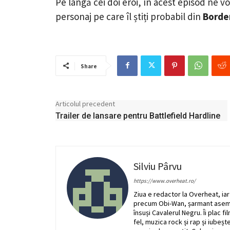
Pe lângă cei doi eroi, în acest episod ne 
personaj pe care îl știți probabil din
Borde
Share
Articolul precedent
Trailer de lansare pentru Battlefield Hardline
Silviu Pârvu
https://www.overheat.ro/
Ziua e redactor la Overheat, ia
precum Obi-Wan, șarmant asemen
însuși Cavalerul Negru. Îi plac f
fel, muzica rock și rap și iubeșt