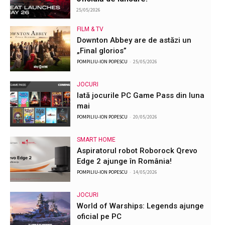
25/05/2026
FILM & TV
Downton Abbey are de astăzi un
„Final glorios”
POMPILIU-ION POPESCU
-
25/05/2026
JOCURI
Iată jocurile PC Game Pass din luna
mai
POMPILIU-ION POPESCU
-
20/05/2026
SMART HOME
Aspiratorul robot Roborock Qrevo
Edge 2 ajunge în România!
POMPILIU-ION POPESCU
-
14/05/2026
JOCURI
World of Warships: Legends ajunge
oficial pe PC