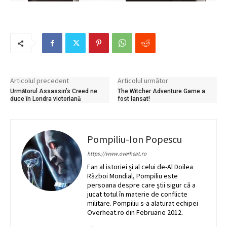
Articolul precedent
Articolul următor
Următorul Assassin’s Creed ne
The Witcher Adventure Game a
duce în Londra victoriană
fost lansat!
Pompiliu-Ion Popescu
https://www.overheat.ro
Fan al istoriei şi al celui de-Al Doilea
Război Mondial, Pompiliu este
persoana despre care ştii sigur că a
jucat totul în materie de conflicte
militare. Pompiliu s-a alaturat echipei
Overheat.ro din Februarie 2012.