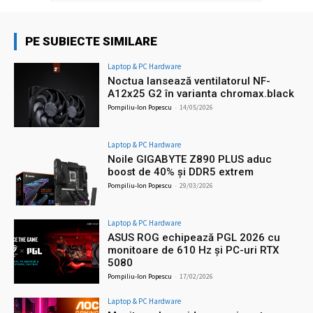
PE SUBIECTE SIMILARE
Laptop & PC Hardware
Noctua lansează ventilatorul NF-
A12x25 G2 în varianta chromax.black
Pompiliu-Ion Popescu
-
14/05/2026
Laptop & PC Hardware
Noile GIGABYTE Z890 PLUS aduc
boost de 40% și DDR5 extrem
Pompiliu-Ion Popescu
-
29/03/2026
Laptop & PC Hardware
ASUS ROG echipează PGL 2026 cu
monitoare de 610 Hz și PC-uri RTX
5080
Pompiliu-Ion Popescu
-
17/02/2026
Laptop & PC Hardware