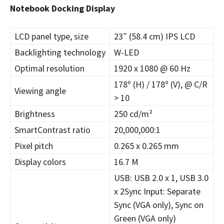
Notebook Docking Display
LCD panel type, size
23″ (58.4 cm) IPS LCD
Backlighting technology
W-LED
Optimal resolution
1920 x 1080 @ 60 Hz
178º (H) / 178º (V), @ C/R
Viewing angle
> 10
Brightness
250 cd/m²
SmartContrast ratio
20,000,000:1
Pixel pitch
0.265 x 0.265 mm
Display colors
16.7 M
USB: USB 2.0 x 1, USB 3.0
x 2Sync Input: Separate
Sync (VGA only), Sync on
Green (VGA only)