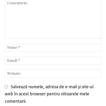
Comentariu:
Nu
Em
We
Salvează numele, adresa de e-mail și site-ul
web în acest browser pentru viitoarele mele
comentarii.