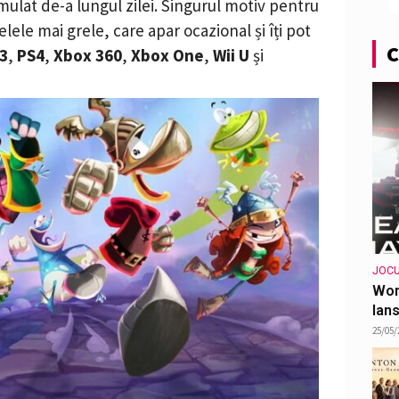
ulat de-a lungul zilei. Singurul motiv pentru
lele mai grele, care apar ocazional și îți pot
C
3
,
PS4
,
Xbox 360
,
Xbox One
,
Wii U
și
JOCU
Wor
lans
25/05/