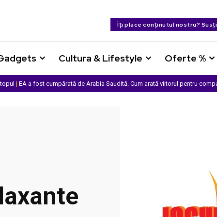
Îți place conținutul nostru? Susț
 Gadgets
Cultura & Lifestyle
Oferte %
ptopul
|
EA a fost cumpărată de Arabia Saudită. Cum arată viitorul pentru comp
laxante