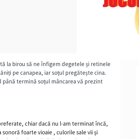
tă la birou să ne înfigem degetele și retinele
lăniți pe canapea, iar soțul pregătește cina.
l până termină soțul mâncarea vă prezint
preferate, chiar dacă nu l-am terminat încă,
onoră foarte vioaie , culorile sale vii și