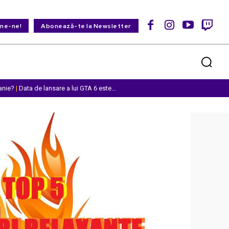
ine-ne!
Abonează-te la Newsletter
anie?
|
Data de lansare a lui GTA 6 este…