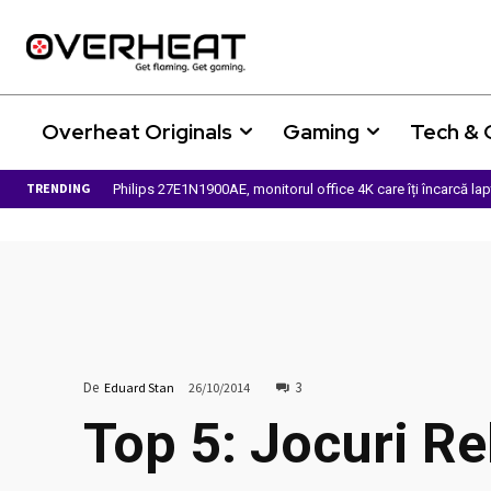
Overheat Originals
Gaming
Tech &
TRENDING
Philips 27E1N1900AE, monitorul office 4K care îți încarcă la
De
3
Eduard Stan
26/10/2014
Top 5: Jocuri Re