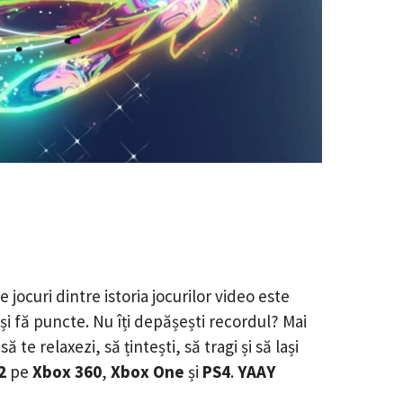
 jocuri dintre istoria jocurilor video este
 și fă puncte. Nu îți depășești recordul? Mai
e relaxezi, să țintești, să tragi și să lași
2
pe
Xbox 360
,
Xbox One
și
PS4
.
YAAY