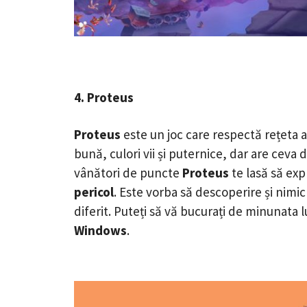
4. Proteus
Proteus
este un joc care respectă rețeta 
bună, culori vii și puternice, dar are ceva d
vânători de puncte
Proteus
te lasă să exp
pericol
. Este vorba să descoperire și nimic 
diferit. Puteți să vă bucurați de minunata
Windows
.