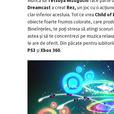
Munca lui
Tetsuya Mizuguchi
face parte d
Dreamcast
a creat
Rez,
un joc cu o acțiu
clar inferior acestuia. Tot ce vrea
Child of
obiecte foarte frumos colorate, care produ
Bineînțeles, te poți stresa să atingi scoruri 
astea și să te concentrezi pe muzica relaxa
le are de oferit. Din păcate pentru iubitori
PS3
și
Xbox 360
.