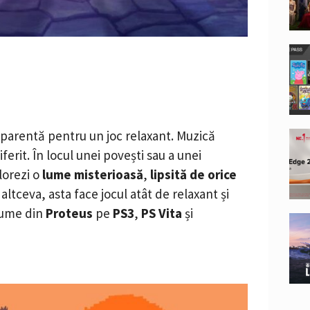
aparentă pentru un joc relaxant. Muzică
iferit. În locul unei povești sau a unei
lorezi o
lume misterioasă
,
lipsită de orice
altceva, asta face jocul atât de relaxant și
 lume din
Proteus
pe
PS3
,
PS Vita
și