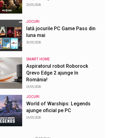
25/05/2026
JOCURI
Iată jocurile PC Game Pass din
luna mai
20/05/2026
SMART HOME
Aspiratorul robot Roborock
Qrevo Edge 2 ajunge în
România!
14/05/2026
JOCURI
World of Warships: Legends
ajunge oficial pe PC
14/05/2026