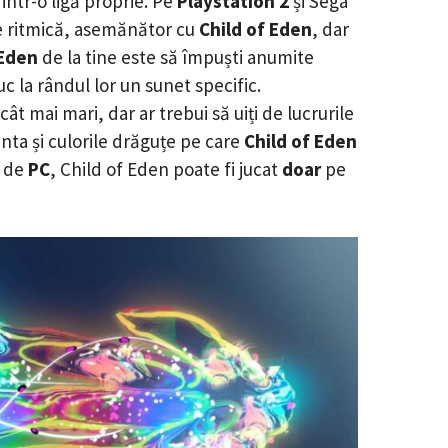
intr-o ligă proprie. Pe
Playstation 2
și Sega
ne ritmică, asemănător cu
Child of Eden
, dar
 Eden
de la tine este să împuști anumite
c la rândul lor un sunet specific.
cât mai mari, dar ar trebui să uiți de lucrurile
nta și culorile drăguțe pe care
Child of Eden
i de
PC
, Child of Eden poate fi jucat
doar
pe