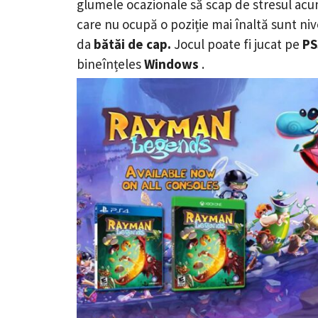
glumele ocazionale să scap de stresul acum
care nu ocupă o poziție mai înaltă sunt nive
da
bătăi de cap.
Jocul poate fi jucat pe
PS
bineînțeles
Windows
.