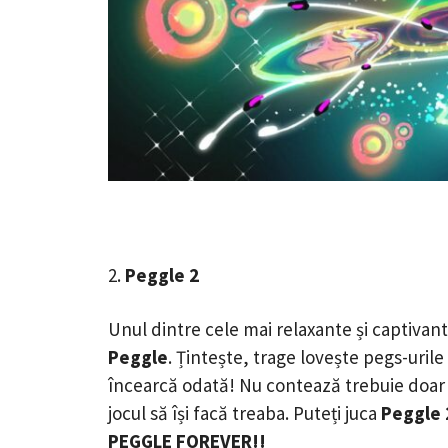
2.
Peggle 2
Unul dintre cele mai relaxante și captivante
Peggle
. Țintește, trage lovește pegs-urile
încearcă odată! Nu contează trebuie doar să t
jocul să își facă treaba. Puteți juca
Peggle 
PEGGLE FOREVER!!