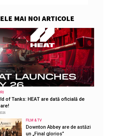
ELE MAI NOI ARTICOLE
RI
ld of Tanks: HEAT are dată oficială de
are!
2026
FILM & TV
Downton Abbey are de astăzi
un „Final glorios”