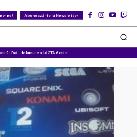
ine-ne!
Abonează-te la Newsletter
anie?
|
Data de lansare a lui GTA 6 este…