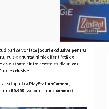
studiouri ce vor face
jocuri exclusive pentru
ru, nu s-a anunțat nimic diferit față de
 că nu toate dintre aceste studiouri
vor
C-uri exclusive
.
tat si faptul ca
PlayStationCamera
,
pentru
59.99$
, va putea primi
comenzi