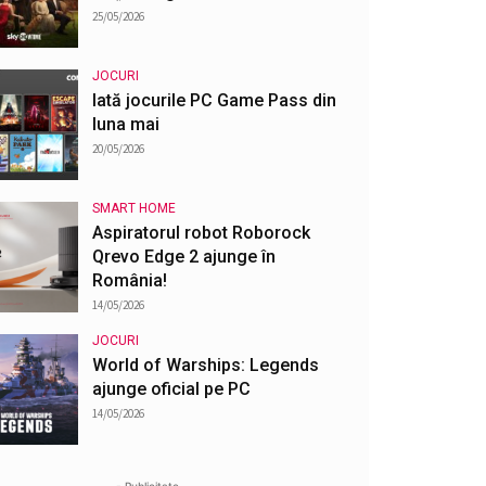
25/05/2026
JOCURI
Iată jocurile PC Game Pass din
luna mai
20/05/2026
SMART HOME
Aspiratorul robot Roborock
Qrevo Edge 2 ajunge în
România!
14/05/2026
JOCURI
World of Warships: Legends
ajunge oficial pe PC
14/05/2026