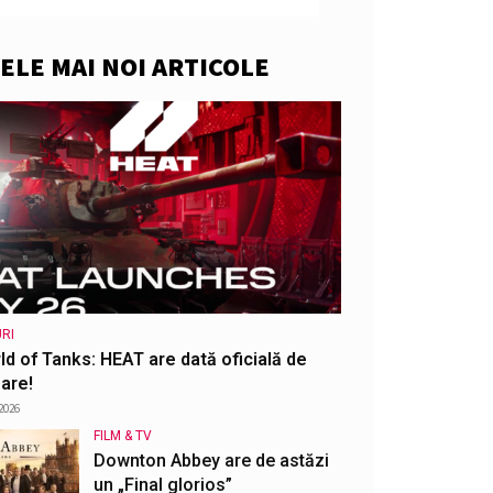
ELE MAI NOI ARTICOLE
RI
ld of Tanks: HEAT are dată oficială de
are!
2026
FILM & TV
Downton Abbey are de astăzi
un „Final glorios”