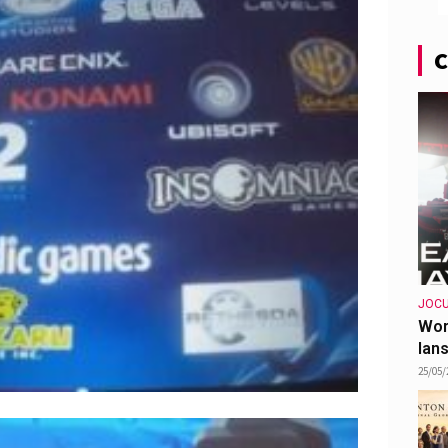
C
JOCU
Wor
lans
25/05/