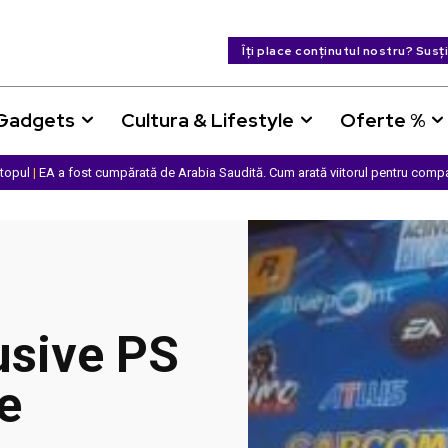
Îți place conținutul nostru? Susț
 Gadgets
Cultura & Lifestyle
Oferte %
ptopul
|
EA a fost cumpărată de Arabia Saudită. Cum arată viitorul pentru comp
usive PS
e