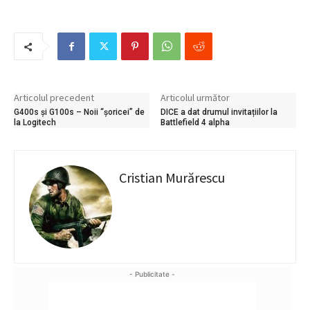
Articolul precedent
Articolul următor
G400s și G100s – Noii “șoricei” de
DICE a dat drumul invitațiilor la
la Logitech
Battlefield 4 alpha
Cristian Murărescu
- Publicitate -