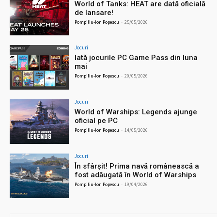
World of Tanks: HEAT are dată oficială
de lansare!
Pompiliu-Ion Popescu
-
25/05/2026
Jocuri
Iată jocurile PC Game Pass din luna
mai
Pompiliu-Ion Popescu
-
20/05/2026
Jocuri
World of Warships: Legends ajunge
oficial pe PC
Pompiliu-Ion Popescu
-
14/05/2026
Jocuri
În sfârșit! Prima navă românească a
fost adăugată în World of Warships
Pompiliu-Ion Popescu
-
19/04/2026