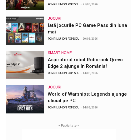
POMPILIU-ION POPESCU
-
25/05/2026
JOCURI
Iată jocurile PC Game Pass din luna
mai
POMPILIU-ION POPESCU
-
20/05/2026
SMART HOME
Aspiratorul robot Roborock Qrevo
Edge 2 ajunge în România!
POMPILIU-ION POPESCU
-
14/05/2026
JOCURI
World of Warships: Legends ajunge
oficial pe PC
POMPILIU-ION POPESCU
-
14/05/2026
- Publicitate -