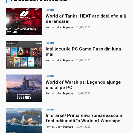
Jocuri
World of Tanks: HEAT are dată oficială
de lansare!
Pompiliu-Ion Popescu
-
25/05/2026
Jocuri
Iată jocurile PC Game Pass din luna
mai
Pompiliu-Ion Popescu
-
20/05/2026
Jocuri
World of Warships: Legends ajunge
oficial pe PC
Pompiliu-Ion Popescu
-
14/05/2026
Jocuri
În sfârșit! Prima navă românească a
fost adăugată în World of Warships
Pompiliu-Ion Popescu
-
19/04/2026