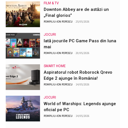
FILM & TV
Downton Abbey are de astăzi un
„Final glorios”
POMPILIU-ION POPESCU
-
25/05/2026
JOCURI
Iată jocurile PC Game Pass din luna
mai
POMPILIU-ION POPESCU
-
20/05/2026
SMART HOME
Aspiratorul robot Roborock Qrevo
Edge 2 ajunge în România!
POMPILIU-ION POPESCU
-
14/05/2026
JOCURI
World of Warships: Legends ajunge
oficial pe PC
POMPILIU-ION POPESCU
-
14/05/2026