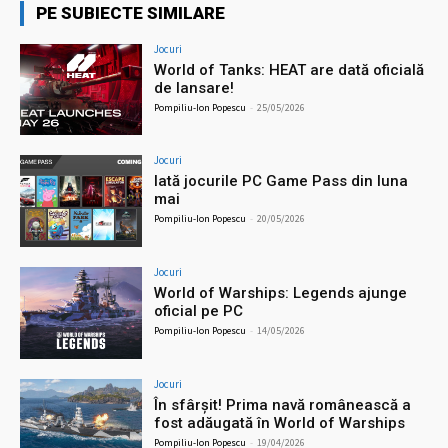
PE SUBIECTE SIMILARE
Jocuri
World of Tanks: HEAT are dată oficială
de lansare!
Pompiliu-Ion Popescu
-
25/05/2026
Jocuri
Iată jocurile PC Game Pass din luna
mai
Pompiliu-Ion Popescu
-
20/05/2026
Jocuri
World of Warships: Legends ajunge
oficial pe PC
Pompiliu-Ion Popescu
-
14/05/2026
Jocuri
În sfârșit! Prima navă românească a
fost adăugată în World of Warships
Pompiliu-Ion Popescu
-
19/04/2026