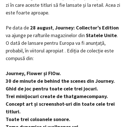
zi în care aceste titluri să fie lansate și la retail. Acea zi
este foarte aproape.
Pe data de
28 august
,
Journey: Collector’s Edition
va ajunge pe rafturile magazinelor din
Statele Unite
.
O dată de lansare pentru Europa va fi anunțață,
probabil, în viitorul apropiat . Ediția de colecție este
compusă din:
Journey, Flower și FlOw.
30 de minute de behind the scenes din Journey.
Ghid de joc pentru toate cele trei jocuri.
Trei minijocuri create de thatgamecompany.
Concept art și screenshot-uri din toate cele trei
titluri.
Toate trei coloanele sonore.
Teme dynamice și wallpeper-uri