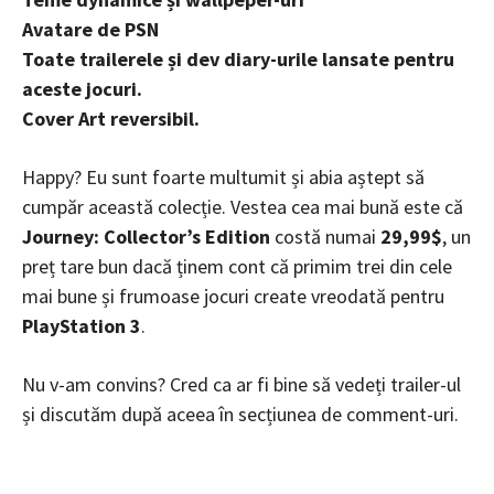
Avatare de PSN
Toate trailerele și dev diary-urile lansate pentru
aceste jocuri.
Cover Art reversibil.
Happy? Eu sunt foarte multumit și abia aștept să
cumpăr această colecție. Vestea cea mai bună este că
Journey: Collector’s Edition
costă numai
29,99$
, un
preț tare bun dacă ținem cont că primim trei din cele
mai bune și frumoase jocuri create vreodată pentru
PlayStation 3
.
Nu v-am convins? Cred ca ar fi bine să vedeți trailer-ul
și discutăm după aceea în secțiunea de comment-uri.