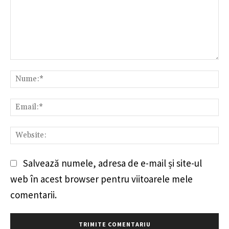
Comentariu:
Nu
Em
We
Salvează numele, adresa de e-mail și site-ul
web în acest browser pentru viitoarele mele
comentarii.