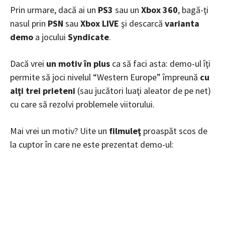
Prin urmare, dacă ai un
PS3
sau un
Xbox 360
, bagă-ţi
nasul prin
PSN
sau
Xbox LIVE
şi descarcă
varianta
demo
a jocului
Syndicate
.
Dacă vrei
un motiv în plus
ca să faci asta: demo-ul îţi
permite să joci nivelul “Western Europe” împreună
cu
alţi trei prieteni
(sau jucători luaţi aleator de pe net)
cu care să rezolvi problemele viitorului.
Mai vrei un motiv? Uite un
filmuleţ
proaspăt scos de
la cuptor în care ne este prezentat demo-ul: