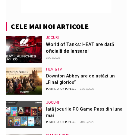
CELE MAI NOI ARTICOLE
JOCURI
World of Tanks: HEAT are dată
oficială de lansare!
25/05/2026
FILM & TV
Downton Abbey are de astăzi un
„Final glorios”
POMPILIU-ION POPESCU
-
25/05/2026
JOCURI
Iată jocurile PC Game Pass din luna
mai
POMPILIU-ION POPESCU
-
20/05/2026