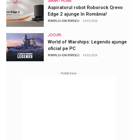
SMART HOME
Aspiratorul robot Roborock Qrevo
Edge 2 ajunge în România!
POMPILIU-ION POPESCU
-
14/05/2026
JOCURI
World of Warships: Legends ajunge
oficial pe PC
POMPILIU-ION POPESCU
-
14/05/2026
- Publicitate -