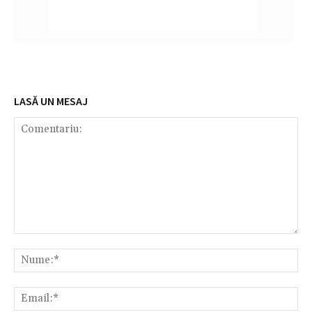
LASĂ UN MESAJ
Comentariu:
Nu
Em