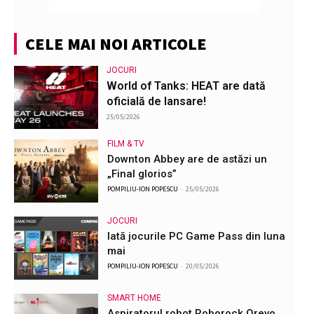
CELE MAI NOI ARTICOLE
JOCURI
World of Tanks: HEAT are dată
oficială de lansare!
25/05/2026
FILM & TV
Downton Abbey are de astăzi un
„Final glorios”
POMPILIU-ION POPESCU
-
25/05/2026
JOCURI
Iată jocurile PC Game Pass din luna
mai
POMPILIU-ION POPESCU
-
20/05/2026
SMART HOME
Aspiratorul robot Roborock Qrevo