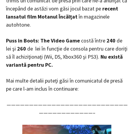
trimis un comunicat de presă prin care ne-a anunţat că
începând de astăzi vom găsi jocul bazat pe
recent
lansatul film Motanul Încălţat
în magazinele
autohtone.
Puss in Boots: The Video Game
costă între
240
de
lei şi
260
de lei în funcţie de consola pentru care doriţi
să îl achiziţionaţi (Wii, DS, Xbox360 şi PS3).
Nu există
variantă pentru PC.
Mai multe detalii puteţi găsi în comunicatul de presă
pe care l-am inclus în continuare:
———————————————————————————
————————————–