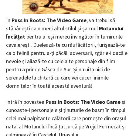
În
Puss in Boots: The Video Game
, va trebui să
stăpânești ca nimeni altul stilul și șarmul
Motanului
Încălțat
pentru a ieși mereu învingător în turnirurile
cavalerești. Duelează-te cu răufăcătorii, furișează-te
ca o felină pentru a-ți păcăli adversarii, zgârie-i dacă e
nevoie și aliază-te cu celelalte personaje din film
pentru a prinde Gâsca de Aur. Și nu uita nici de
serenadele la chitară cu care vei cuceri inimile
domnițelor în toată această aventură!
Intră în povestea
Puss in Boots: The Video Game
și
cunoaște-i personajele și ținuturile de basm în timpul
celei mai palpitante călătorii care pornește din orașul
natal al Motanului Încălțat, urcă pe Vrejul Fermecat și
culminează în Castelul Uriașului.