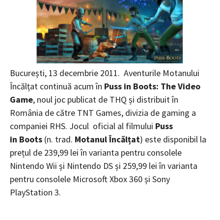
București, 13 decembrie 2011. Aventurile Motanului
Încălțat continuă acum în
Puss in Boots: The Video
Game
, noul joc publicat de THQ și distribuit în
România de către TNT Games, divizia de gaming a
companiei RHS. Jocul oficial al filmului
Puss
in
Boots
(n. trad.
Motanul Încălțat
) este disponibil la
prețul de 239,99 lei în varianta pentru consolele
Nintendo Wii și Nintendo DS și 259,99 lei în varianta
pentru consolele Microsoft Xbox 360 și Sony
PlayStation 3.