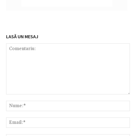
LASĂ UN MESAJ
Comentariu:
Nu
Em