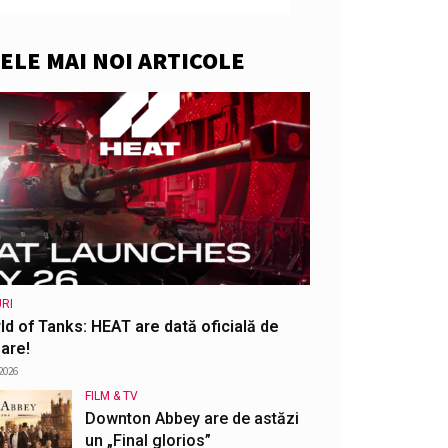
ELE MAI NOI ARTICOLE
RI
ld of Tanks: HEAT are dată oficială de
are!
2026
FILM & TV
Downton Abbey are de astăzi
un „Final glorios”