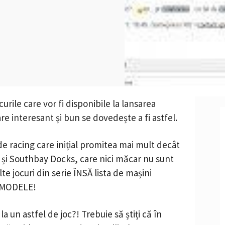
urile care vor fi disponibile la lansarea
re interesant și bun se dovedește a fi astfel.
e racing care inițial promitea mai mult decât
s și Southbay Docks, care nici măcar nu sunt
te jocuri din serie ÎNSĂ lista de mașini
3 MODELE!
un astfel de joc?! Trebuie să știți că în