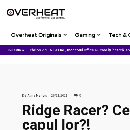
Overheat Originals
Gaming
Tech &
TRENDING
Philips 27E1N1900AE, monitorul office 4K care îți încarcă la
De
0
Alina Manoiu
26/11/2011
Ridge Racer? Ce 
capul lor?!