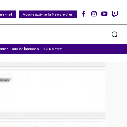
ine-ne!
Abonează-te la Newsletter
anie?
|
Data de lansare a lui GTA 6 este…