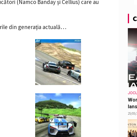
ducători (Namco Banday și Cellius) care au
C
rile din generația actuală…
JOCU
Wor
lans
25/05/