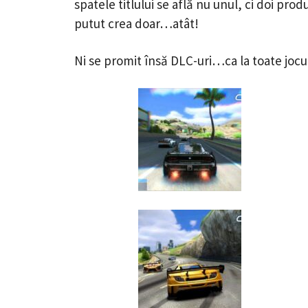
spatele titlului se află nu unul, ci doi pro
putut crea doar…atât!
Ni se promit însă DLC-uri…ca la toate jocu