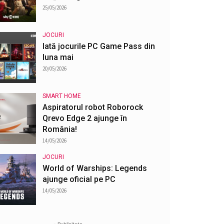
25/05/2026
JOCURI
Iată jocurile PC Game Pass din
luna mai
20/05/2026
SMART HOME
Aspiratorul robot Roborock
Qrevo Edge 2 ajunge în
România!
14/05/2026
JOCURI
World of Warships: Legends
ajunge oficial pe PC
14/05/2026