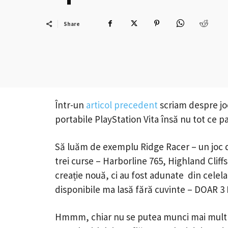
Share
Într-un
articol precedent
scriam despre joc
portabile PlayStation Vita însă nu tot ce pa
Să luăm de exemplu Ridge Racer – un joc d
trei curse – Harborline 765, Highland Cliff
creație nouă, ci au fost adunate din celelal
disponibile ma lasă fără cuvinte – DOAR 
Hmmm, chiar nu se putea munci mai mult la 