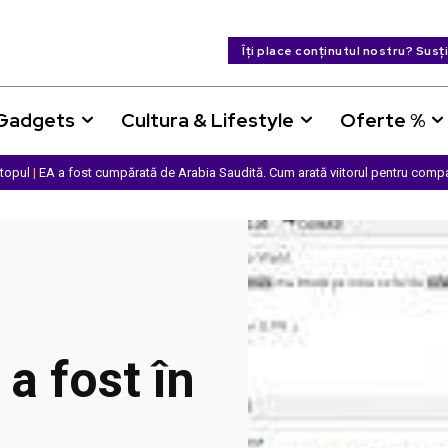
Îți place conținutul nostru? Susț
 Gadgets
Cultura & Lifestyle
Oferte %
ptopul
|
EA a fost cumpărată de Arabia Saudită. Cum arată viitorul pentru comp
a fost în