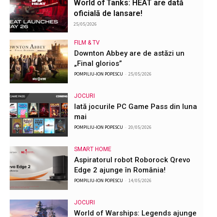
World of Tanks: HEAT are dată
oficială de lansare!
25/05/2026
FILM & TV
Downton Abbey are de astăzi un
„Final glorios”
POMPILIU-ION POPESCU
-
25/05/2026
JOCURI
Iată jocurile PC Game Pass din luna
mai
POMPILIU-ION POPESCU
-
20/05/2026
SMART HOME
Aspiratorul robot Roborock Qrevo
Edge 2 ajunge în România!
POMPILIU-ION POPESCU
-
14/05/2026
JOCURI
World of Warships: Legends ajunge