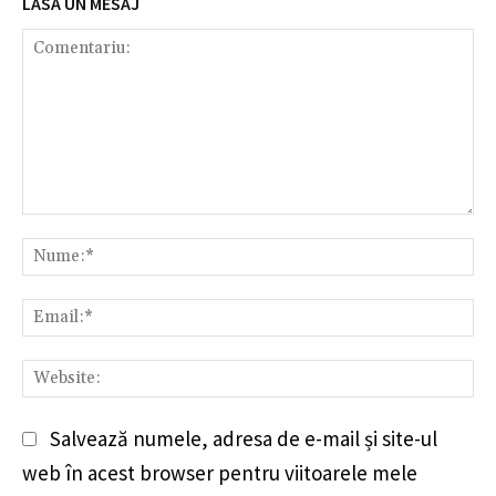
LASĂ UN MESAJ
Comentariu:
Nu
Em
We
Salvează numele, adresa de e-mail și site-ul
web în acest browser pentru viitoarele mele