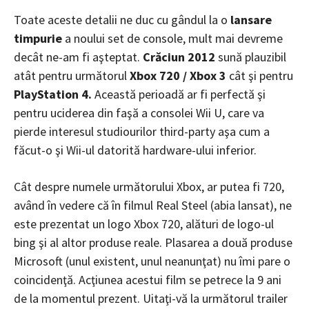
Toate aceste detalii ne duc cu gândul la o
lansare
timpurie
a noului set de console, mult mai devreme
decât ne-am fi aşteptat.
Crăciun 2012
sună plauzibil
atât pentru următorul
Xbox 720 / Xbox 3
cât şi pentru
PlayStation 4.
Această perioadă ar fi perfectă şi
pentru uciderea din faşă a consolei Wii U, care va
pierde interesul studiourilor third-party aşa cum a
făcut-o şi Wii-ul datorită hardware-ului inferior.
Cât despre numele următorului Xbox,
ar putea fi 720,
având în vedere că în filmul Real Steel (abia lansat), ne
este prezentat un logo Xbox 720, alături de logo-ul
bing şi al altor produse reale. Plasarea a două produse
Microsoft (unul existent, unul neanunţat) nu îmi pare o
coincidenţă. Acţiunea acestui film se petrece la 9 ani
de la momentul prezent. Uitaţi-vă la următorul trailer