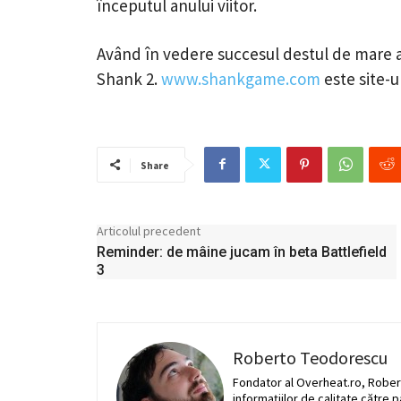
începutul anului viitor.
Având în vedere succesul destul de mare al pr
Shank 2.
www.shankgame.com
este site-ul
Share
Articolul precedent
Reminder: de mâine jucam în beta Battlefield
3
Roberto Teodorescu
Fondator al Overheat.ro, Rober
informaţiilor de calitate către 