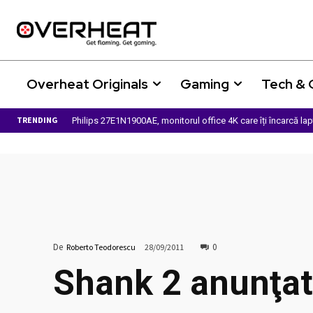
Overheat Originals
Gaming
Tech &
TRENDING
Philips 27E1N1900AE, monitorul office 4K care îți încarcă la
De
0
Roberto Teodorescu
28/09/2011
Shank 2 anunţat