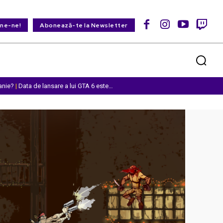
ine-ne!
Abonează-te la Newsletter
anie?
|
Data de lansare a lui GTA 6 este…