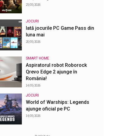
25/05/2026
JOCURI
Iată jocurile PC Game Pass din
luna mai
20/05/2026
SMART HOME
Aspiratorul robot Roborock
Qrevo Edge 2 ajunge în
România!
14/05/2026
JOCURI
World of Warships: Legends
ajunge oficial pe PC
14/05/2026