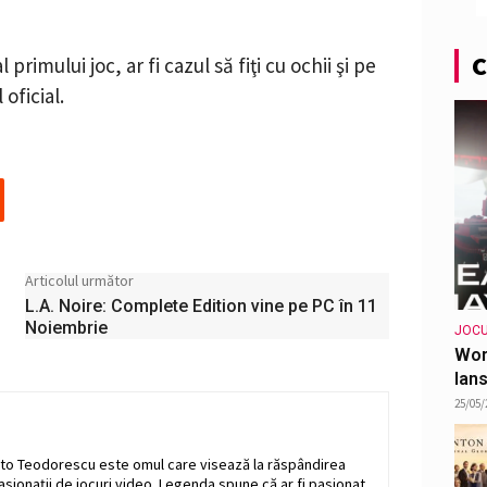
C
imului joc, ar fi cazul să fiţi cu ochii şi pe
 oficial.
Articolul următor
L.A. Noire: Complete Edition vine pe PC în 11
Noiembrie
JOCU
Wor
lans
25/05/
to Teodorescu este omul care visează la răspândirea
pasionaţii de jocuri video. Legenda spune că ar fi pasionat