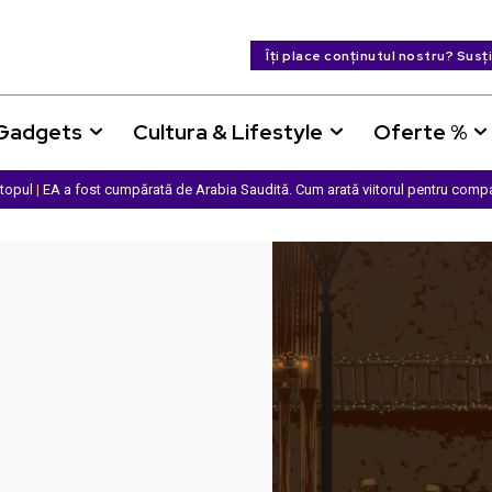
Îți place conținutul nostru? Susț
 Gadgets
Cultura & Lifestyle
Oferte %
ptopul
|
EA a fost cumpărată de Arabia Saudită. Cum arată viitorul pentru comp