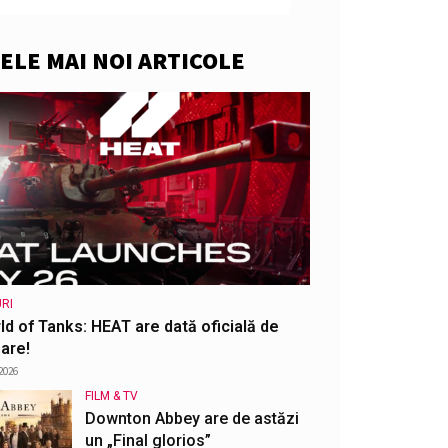
ELE MAI NOI ARTICOLE
RI
ld of Tanks: HEAT are dată oficială de
are!
2026
FILM & TV
Downton Abbey are de astăzi
un „Final glorios”