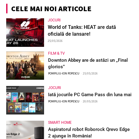
CELE MAI NOI ARTICOLE
JOCURI
World of Tanks: HEAT are dată
oficială de lansare!
25/05/2026
FILM & TV
Downton Abbey are de astăzi un „Final
glorios”
POMPILIU-ION POPESCU
-
25/05/2026
JOCURI
Iată jocurile PC Game Pass din luna mai
POMPILIU-ION POPESCU
-
20/05/2026
SMART HOME
Aspiratorul robot Roborock Qrevo Edge
2 ajunge în România!