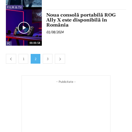
FILM & TV
Noua consolă portabilă ROG
Ally X este disponibilă în
România
01/08/2024
00:00:58
PC
1
2
3
- Publicitate -