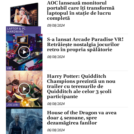
AOC lansează monitorul
portabil care îți transformă
laptopul în stație de lucru
completă
09/08/2024
LAPTOP & PC
HARDWARE
S-a lansat Arcade Paradise VR!
Retrăiește nostalgia jocurilor
retro în propria spălătorie
08/08/2024
VR
Harry Potter: Quidditch
Champions prezintă un nou
trailer cu terenurile de
Quidditch ale celor 3 școli
participante
08/08/2024
JOCURI
House of the Dragon va avea
doar 4 sezoane, spre
dezamăgirea fanilor
06/08/2024