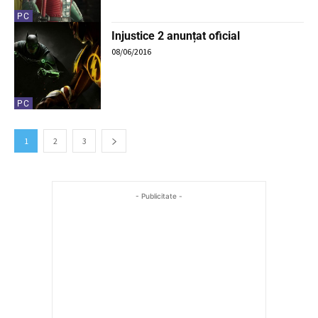
PC
Injustice 2 anunțat oficial
08/06/2016
PC
1
2
3
- Publicitate -