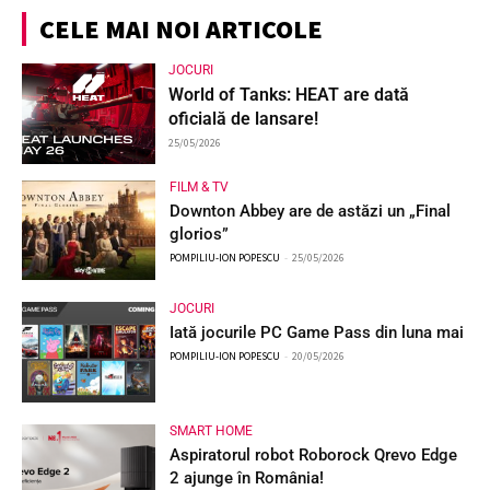
CELE MAI NOI ARTICOLE
JOCURI
World of Tanks: HEAT are dată
oficială de lansare!
25/05/2026
FILM & TV
Downton Abbey are de astăzi un „Final
glorios”
POMPILIU-ION POPESCU
-
25/05/2026
JOCURI
Iată jocurile PC Game Pass din luna mai
POMPILIU-ION POPESCU
-
20/05/2026
SMART HOME
Aspiratorul robot Roborock Qrevo Edge
2 ajunge în România!